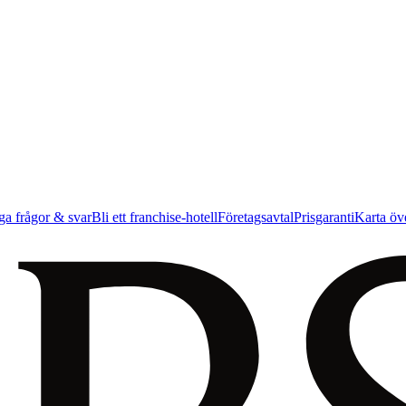
ga frågor & svar
Bli ett franchise-hotell
Företagsavtal
Prisgaranti
Karta öve