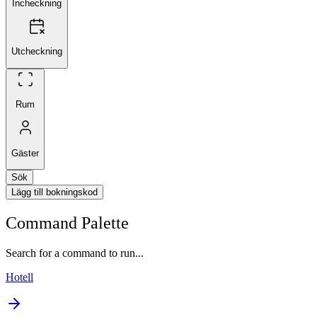
Incheckning
Utcheckning
Rum
Gäster
Sök
Lägg till bokningskod
Command Palette
Search for a command to run...
Hotell