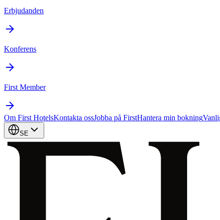
Erbjudanden
Konferens
First Member
Om First Hotels
Kontakta oss
Jobba på First
Hantera min bokning
Vanli
SE