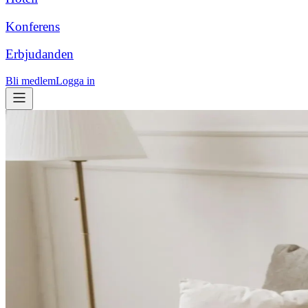
Konferens
Erbjudanden
Bli medlem
Logga in