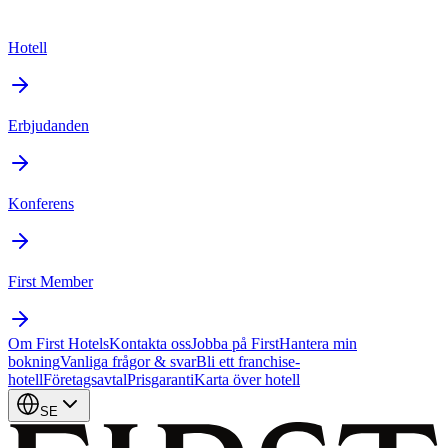
Hotell
Erbjudanden
Konferens
First Member
Om First Hotels
Kontakta oss
Jobba på First
Hantera min
bokning
Vanliga frågor & svar
Bli ett franchise-
hotell
Företagsavtal
Prisgaranti
Karta över hotell
SE